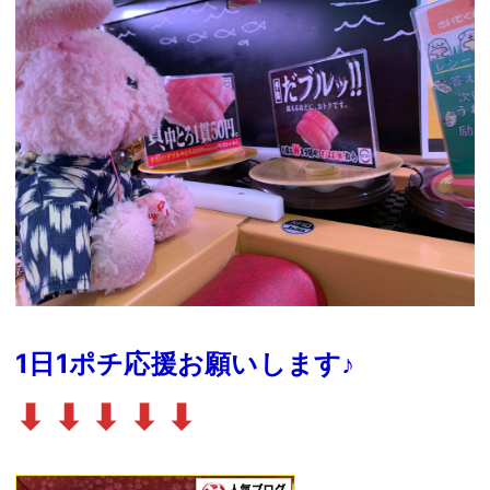
1日1ポチ応援お願いします♪
⬇︎ ⬇︎ ⬇︎ ⬇︎ ⬇︎