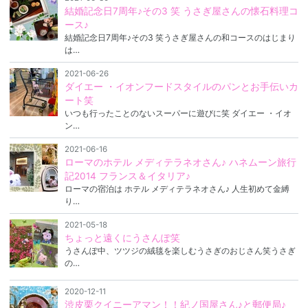
結婚記念日7周年♪その3 笑 うさぎ屋さんの懐石料理コ
ース♪
結婚記念日7周年♪その3 笑うさぎ屋さんの和コースのはじまり
は…
2021-06-26
ダイエー ・イオンフードスタイルのパンとお手伝いカ
ート笑
いつも行ったことのないスーパーに遊びに笑 ダイエー ・イオ
ン…
2021-06-16
ローマのホテル メディテラネオさん♪ ハネムーン旅行
記2014 フランス＆イタリア♪
ローマの宿泊は ホテル メディテラネオさん♪ 人生初めて金縛
り…
2021-05-18
ちょっと遠くにうさんぽ笑
うさんぽ中、ツツジの絨毯を楽しむうさぎのおじさん笑うさぎ
の…
2020-12-11
渋皮栗クイニーアマン！！紀ノ国屋さん♪と郵便局♪